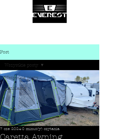
Post
Wszystkie posty
Wszystkie posty
MiniCamp
7 cze 2024
0 minut(y) czytania
Caretta Awning