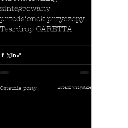
zintegrowany
przedsionek przyczepy
Teardrop CARETTA
Zobacz wszystkie
Ostatnie posty