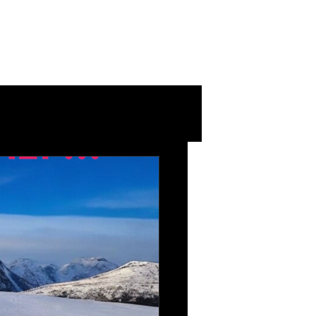
o ?
More