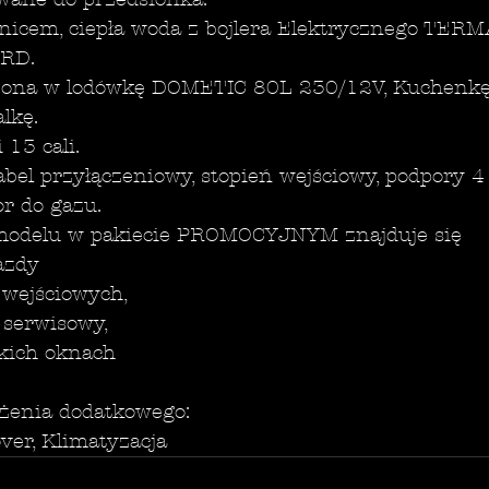
znicem, ciepła woda z bojlera Elektrycznego TERM
ORD.
żona w lodówkę DOMETIC 80L 230/12V, Kuchenkę
lkę.
 13 cali.
abel przyłączeniowy, stopień wejściowy, podpory 4
or do gazu.
odelu w pakiecie PROMOCYJNYM znajduje się
jazdy
 wejściowych,
 serwisowy,
tkich oknach
.
żenia dodatkowego:
over, Klimatyzacja