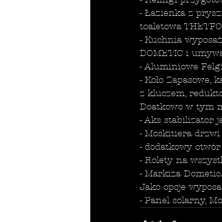
- Łazienka z prys
toaletowa THETF
- Kuchnia wyposa
DOMETIC i umywa
- Aluminiowe Felgi
- Koło Zapasowe, k
z kluczem, redukt
Doatkowo w tym m
- Aks stabilizator 
- Moskitiera drzwi
- dodatkowy otwór
- Rolety na wszys
- Markiza Dometic
Jako opcje wyposa
- Panel solarny, M