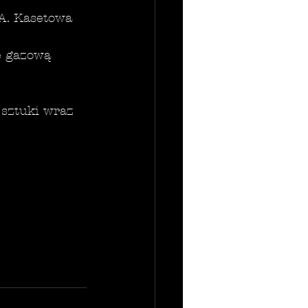
A. Kasetowa 
 gazową 
 sztuki wraz 