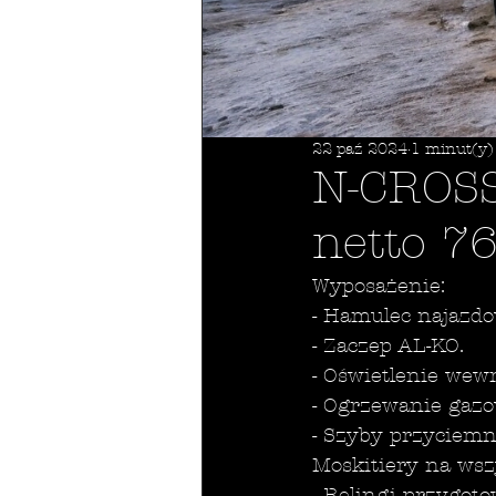
22 paź 2024
1 minut(y)
N-CROS
netto 76
Wyposażenie:
- Hamulec najazdo
- Zaczep AL-KO.
- Oświetlenie wew
- Ogrzewanie ga
- Szyby przyciemni
Moskitiery na wsz
- Relingi przygot