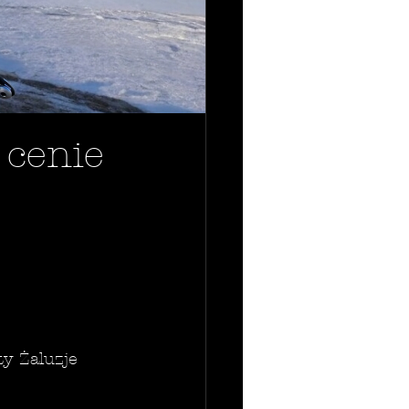
cenie
y Żaluzje 