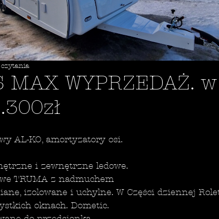
 czytania
S MAX WYPRZEDAŻ. w 
.300zł
wy AL-KO, amortyzatory osi.
nętrzne i zewnętrzne ledowe.
zowe TRUMA z nadmuchem
ane, izolowane i uchylne. W Części dziennej Rolet
ystkich oknach. Dometic.
owane do przedsionka.