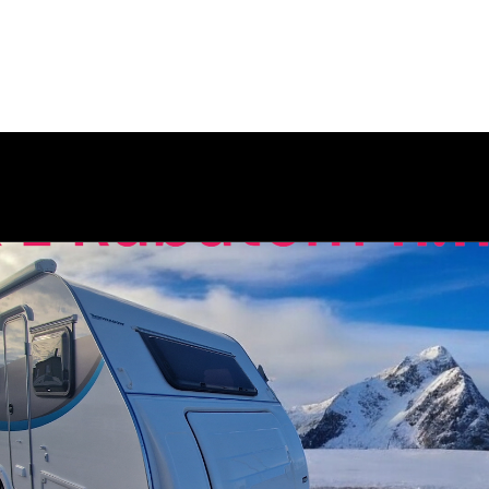
Start
Nasze przyczepy
Co noweg