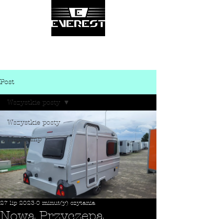
Post
Wszystkie posty
Wszystkie posty
MiniCamp
27 lip 2023
0 minut(y) czytania
Nowa Przyczepa