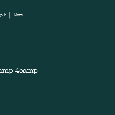
o ?
More
camp 4camp
Cena