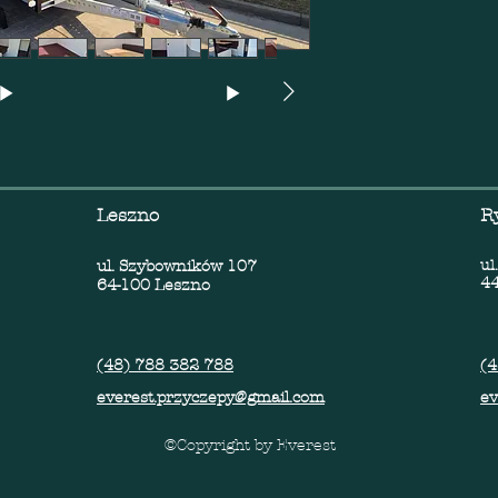
Leszno
R
ul. Szybowników 107
ul
44
64-100 Leszno
(48) 788 382 788
(4
everest.przyczepy@gmail.com
ev
©Copyright by Everest