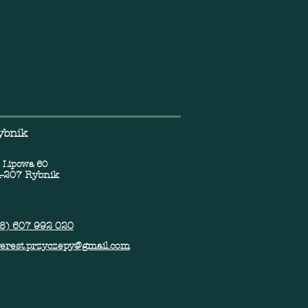
ybnik
. Lipowa 60
-207 Rybnik
8) 607 992 020
erest.przyczepy@gmail.com