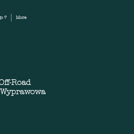
o ?
More
ff-Road
 Wyprawowa
Cena