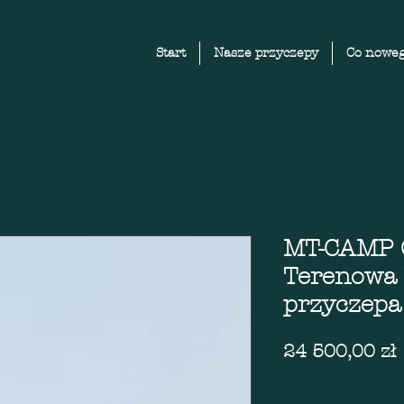
Start
Nasze przyczepy
Co noweg
MT-CAMP O
Terenowa
przyczepa
24 500,00 zł